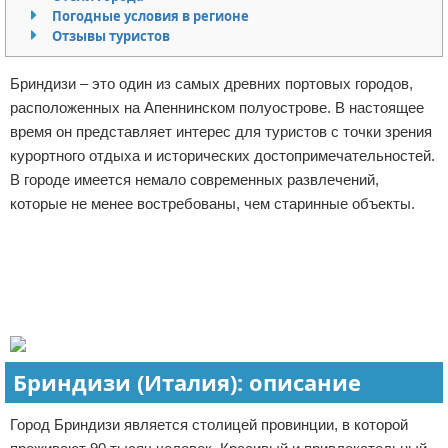
Погодные условия в регионе
Отказ от ответственности
Авиаперелеты
Отзывы туристов
Отели
Бриндизи – это один из самых древних портовых городов,
расположенных на Апеннинском полуострове. В настоящее
Полезное для туристов
время он представляет интерес для туристов с точки зрения
курортного отдыха и исторических достопримечательностей.
Отдых на природе
В городе имеется немало современных развлечений,
которые не менее востребованы, чем старинные объекты.
Аренда автомобилей
Реклама
Документы и визы
Билеты
Планирование отдыха
Бриндизи (Италия): описание
Пляжный отдых
Город Бриндизи является столицей провинции, в которой
Турагенства