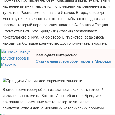
проживают 90 тысяч человек. Красивый и привлекательный
населенный пункт является популярным направлением для
Экстримальный отдых
туристов. Расположен он на юге Италии. В городе всегда
много путешественников, которые прибывают сюда из-за
Разное про отдых
парома, который переправляет людей в Албанию и Грецию.
Стоит отметить, что Бриндизи (Италия) заслуживает
пристального внимания со стороны туристов, ведь здесь
находится большое количество достопримечательностей.
Вам будет интересно:
Сказка наяву: голубой город в Марокко
Реклама
В свое время город обрел известность как порт, который
являлся воротами на Восток. И по сей день в Бриндизи
сохранились памятные места, которые являются
свидетельством давно минувших исторических событий.